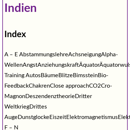
Indien
Index
A – E AbstammungslehreAchsneigungAlpha-
WellenAngstAnziehungskraftÄquatorÄquatorwu
Training AutosBäumeBlitzeBimssteinBio-
FeedbackChakrenClose approachCO2Cro-
MagnonDeszendenztheorieDritter
WeltkriegDrittes
AugeDunstglockeEiszeitElektromagnetismusEle
F – N