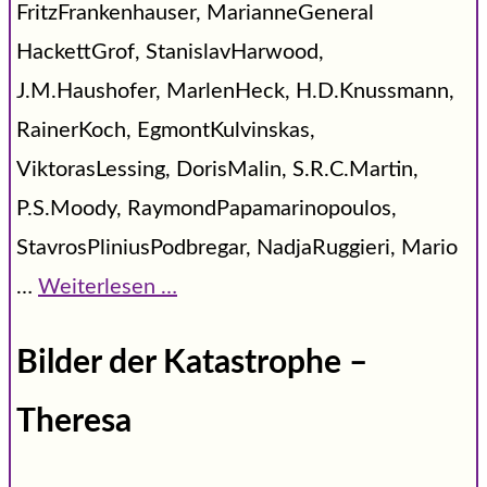
FritzFrankenhauser, MarianneGeneral
HackettGrof, StanislavHarwood,
J.M.Haushofer, MarlenHeck, H.D.Knussmann,
RainerKoch, EgmontKulvinskas,
ViktorasLessing, DorisMalin, S.R.C.Martin,
P.S.Moody, RaymondPapamarinopoulos,
StavrosPliniusPodbregar, NadjaRuggieri, Mario
…
Weiterlesen …
Bilder der Katastrophe –
Theresa