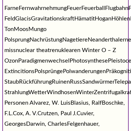
FarneFernwahrnehmungFeuerFeuerballFlugbahnF
FeldGlacisGravitationskraftHämatitHoganHöhl
TonMoosMungo
PolsprungNachrüstungNagetiereNeanderthalerne
missnuclear theatrenuklearen Winter O – Z
OzonParadigmenwechselPhotosynthesePleistoc
ExtincitionsPolsprüngePolwanderungenPräkogni
StaubRückführungRuinenRussSandwürmerTelepat
StrahlungWetterWindhosenWinterZentrifugalkraf
Personen Alvarez, W. LuisBlasius, RalfBoschke,
F.L.Cox, A. V.Crutzen, Paul J.Cuvier,
GeorgesDarwin, CharlesFelgenhauer,