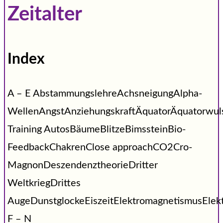
Zeitalter
Index
A – E AbstammungslehreAchsneigungAlpha-
WellenAngstAnziehungskraftÄquatorÄquatorwu
Training AutosBäumeBlitzeBimssteinBio-
FeedbackChakrenClose approachCO2Cro-
MagnonDeszendenztheorieDritter
WeltkriegDrittes
AugeDunstglockeEiszeitElektromagnetismusEle
F – N