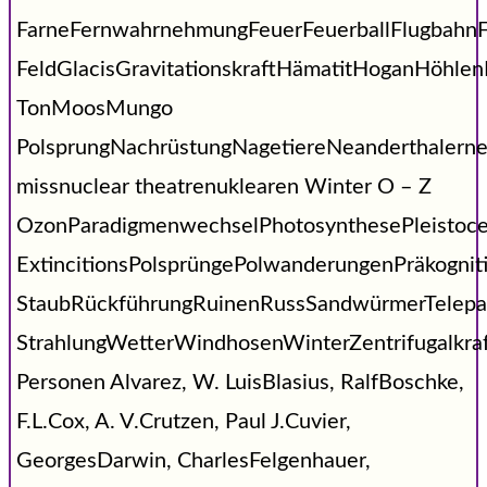
FarneFernwahrnehmungFeuerFeuerballFlugbahnF
FeldGlacisGravitationskraftHämatitHoganHöhl
TonMoosMungo
PolsprungNachrüstungNagetiereNeanderthalerne
missnuclear theatrenuklearen Winter O – Z
OzonParadigmenwechselPhotosynthesePleistoc
ExtincitionsPolsprüngePolwanderungenPräkogni
StaubRückführungRuinenRussSandwürmerTelepat
StrahlungWetterWindhosenWinterZentrifugalkraf
Personen Alvarez, W. LuisBlasius, RalfBoschke,
F.L.Cox, A. V.Crutzen, Paul J.Cuvier,
GeorgesDarwin, CharlesFelgenhauer,