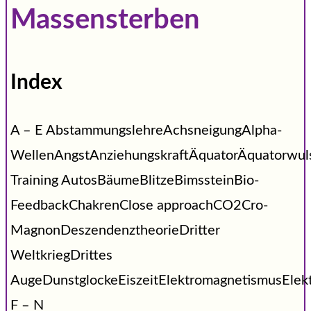
Massensterben
Index
A – E AbstammungslehreAchsneigungAlpha-
WellenAngstAnziehungskraftÄquatorÄquatorwu
Training AutosBäumeBlitzeBimssteinBio-
FeedbackChakrenClose approachCO2Cro-
MagnonDeszendenztheorieDritter
WeltkriegDrittes
AugeDunstglockeEiszeitElektromagnetismusEle
F – N