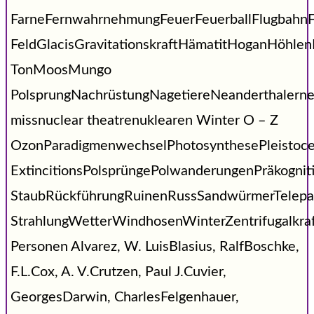
FarneFernwahrnehmungFeuerFeuerballFlugbahnF
FeldGlacisGravitationskraftHämatitHoganHöhl
TonMoosMungo
PolsprungNachrüstungNagetiereNeanderthalerne
missnuclear theatrenuklearen Winter O – Z
OzonParadigmenwechselPhotosynthesePleistoc
ExtincitionsPolsprüngePolwanderungenPräkogni
StaubRückführungRuinenRussSandwürmerTelepat
StrahlungWetterWindhosenWinterZentrifugalkraf
Personen Alvarez, W. LuisBlasius, RalfBoschke,
F.L.Cox, A. V.Crutzen, Paul J.Cuvier,
GeorgesDarwin, CharlesFelgenhauer,