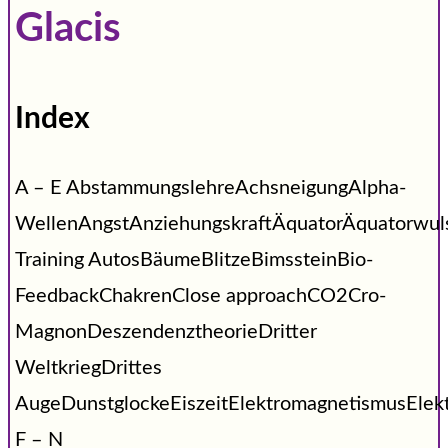
Glacis
Index
A – E AbstammungslehreAchsneigungAlpha-
WellenAngstAnziehungskraftÄquatorÄquatorwu
Training AutosBäumeBlitzeBimssteinBio-
FeedbackChakrenClose approachCO2Cro-
MagnonDeszendenztheorieDritter
WeltkriegDrittes
AugeDunstglockeEiszeitElektromagnetismusEle
F – N