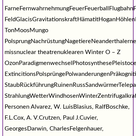
FarneFernwahrnehmungFeuerFeuerballFlugbahnF
FeldGlacisGravitationskraftHämatitHoganHöhl
TonMoosMungo
PolsprungNachrüstungNagetiereNeanderthalerne
missnuclear theatrenuklearen Winter O – Z
OzonParadigmenwechselPhotosynthesePleistoc
ExtincitionsPolsprüngePolwanderungenPräkogni
StaubRückführungRuinenRussSandwürmerTelepat
StrahlungWetterWindhosenWinterZentrifugalkraf
Personen Alvarez, W. LuisBlasius, RalfBoschke,
F.L.Cox, A. V.Crutzen, Paul J.Cuvier,
GeorgesDarwin, CharlesFelgenhauer,