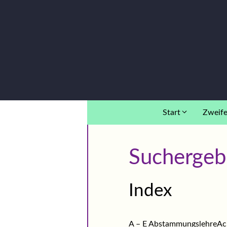
Zum
Inhalt
springen
Start
Zweife
Suchergeb
Index
A – E AbstammungslehreAc