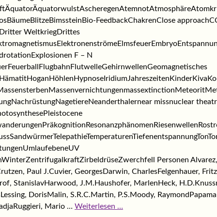
aftÄquatorÄquatorwulstAscheregenAtemnotAtmosphäreAtomk
utosBäumeBlitzeBimssteinBio-FeedbackChakrenClose approach
itter WeltkriegDrittes
ektromagnetismusElektronenströmeElmsfeuerEmbryoEntspannun
rotationExplosionen F – N
rFeuerballFlugbahnFlutwelleGehirnwellenGeomagnetisches
ftHämatitHoganHöhlenHypnoseIridiumJahreszeitenKinderKivaKo
ssensterbenMassenvernichtungenmassextinctionMeteoritMe
ngNachrüstungNagetiereNeanderthalernear missnuclear theatr
otosynthesePleistocene
lwanderungenPräkognitionResonanzphänomenRiesenwellenRostr
ssSandwürmerTelepathieTemperaturenTiefenentspannungTonTons
lutungenUmlaufebeneUV
nterZentrifugalkraftZirbeldrüseZwerchfell Personen Alvarez, 
Crutzen, Paul J.Cuvier, GeorgesDarwin, CharlesFelgenhauer, Frit
of, StanislavHarwood, J.M.Haushofer, MarlenHeck, H.D.Knuss
sLessing, DorisMalin, S.R.C.Martin, P.S.Moody, RaymondPapama
adjaRuggieri, Mario …
Weiterlesen …