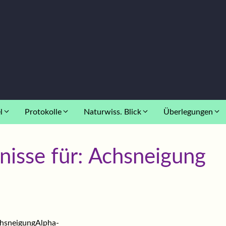
l
Protokolle
Naturwiss. Blick
Überlegungen
nisse für:
Achsneigung
hsneigungAlpha-