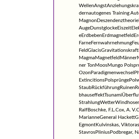
WellenAngstAnziehungskr
dernautogenes Training A
MagnonDeszendenztheorieDr
AugeDunstglockeEiszeitEl
eErdbebenErdmagnetfeldErd
FarneFernwahrnehmungFeue
FeldGlacisGravitationskra
MagmaMagnetfeldMännerMa
ner TonMoosMungo Polspru
OzonParadigmenwechselPh
ExtincitionsPolsprüngePo
StaubRückführungRuinenRu
bhauseffektTsunamiÜberf
StrahlungWetterWindhosenWi
RalfBoschke, F.L.Cox, A. V.
MarianneGeneral HackettGr
EgmontKulvinskas, Viktora
StavrosPliniusPodbregar, N