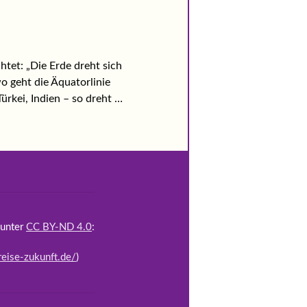
htet: „Die Erde dreht sich
o geht die Äquatorlinie
Türkei, Indien – so dreht …
 unter
CC BY-ND 4.0
:
reise-zukunft.de/
)